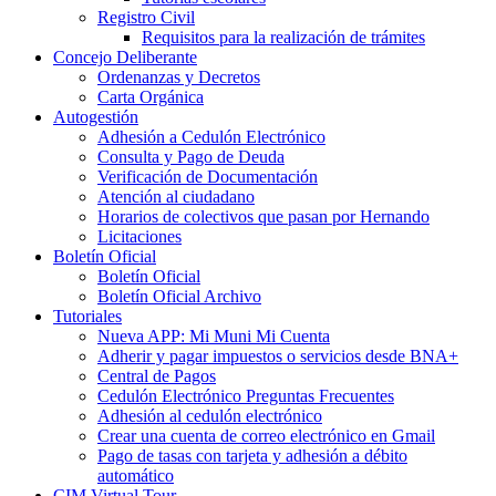
Registro Civil
Requisitos para la realización de trámites
Concejo Deliberante
Ordenanzas y Decretos
Carta Orgánica
Autogestión
Adhesión a Cedulón Electrónico
Consulta y Pago de Deuda
Verificación de Documentación
Atención al ciudadano
Horarios de colectivos que pasan por Hernando
Licitaciones
Boletín Oficial
Boletín Oficial
Boletín Oficial Archivo
Tutoriales
Nueva APP: Mi Muni Mi Cuenta
Adherir y pagar impuestos o servicios desde BNA+
Central de Pagos
Cedulón Electrónico Preguntas Frecuentes
Adhesión al cedulón electrónico
Crear una cuenta de correo electrónico en Gmail
Pago de tasas con tarjeta y adhesión a débito
automático
CIM Virtual Tour