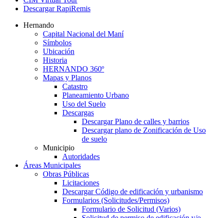
Descargar RapiRemis
Hernando
Capital Nacional del Maní
Símbolos
Ubicación
Historia
HERNANDO 360º
Mapas y Planos
Catastro
Planeamiento Urbano
Uso del Suelo
Descargas
Descargar Plano de calles y barrios
Descargar plano de Zonificación de Uso
de suelo
Municipio
Autoridades
Áreas Municipales
Obras Públicas
Licitaciones
Descargar Código de edificación y urbanismo
Formularios (Solicitudes/Permisos)
Formulario de Solicitud (Varios)
Solicitud de permiso de edificación y/o