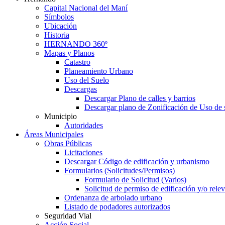
Capital Nacional del Maní
Símbolos
Ubicación
Historia
HERNANDO 360º
Mapas y Planos
Catastro
Planeamiento Urbano
Uso del Suelo
Descargas
Descargar Plano de calles y barrios
Descargar plano de Zonificación de Uso de 
Municipio
Autoridades
Áreas Municipales
Obras Públicas
Licitaciones
Descargar Código de edificación y urbanismo
Formularios (Solicitudes/Permisos)
Formulario de Solicitud (Varios)
Solicitud de permiso de edificación y/o rel
Ordenanza de arbolado urbano
Listado de podadores autorizados
Seguridad Vial
Acción Social