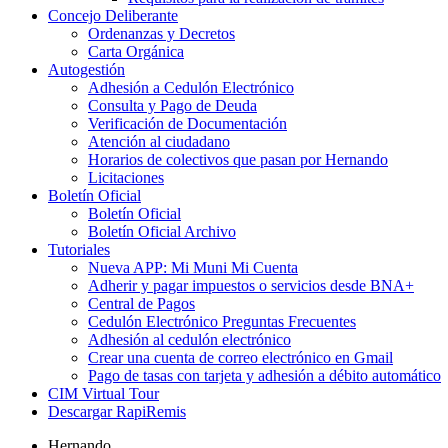
Concejo Deliberante
Ordenanzas y Decretos
Carta Orgánica
Autogestión
Adhesión a Cedulón Electrónico
Consulta y Pago de Deuda
Verificación de Documentación
Atención al ciudadano
Horarios de colectivos que pasan por Hernando
Licitaciones
Boletín Oficial
Boletín Oficial
Boletín Oficial Archivo
Tutoriales
Nueva APP: Mi Muni Mi Cuenta
Adherir y pagar impuestos o servicios desde BNA+
Central de Pagos
Cedulón Electrónico Preguntas Frecuentes
Adhesión al cedulón electrónico
Crear una cuenta de correo electrónico en Gmail
Pago de tasas con tarjeta y adhesión a débito automático
CIM Virtual Tour
Descargar RapiRemis
Hernando