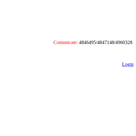
Comunicate:
4846495/4847148/4960328
Login