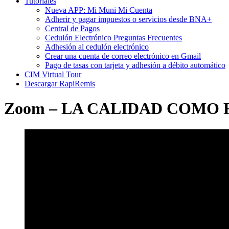
Tutoriales
Nueva APP: Mi Muni Mi Cuenta
Adherir y pagar impuestos o servicios desde BNA+
Central de Pagos
Cedulón Electrónico Preguntas Frecuentes
Adhesión al cedulón electrónico
Crear una cuenta de correo electrónico en Gmail
Pago de tasas con tarjeta y adhesión a débito automático
CIM Virtual Tour
Descargar RapiRemis
Zoom – LA CALIDAD COMO